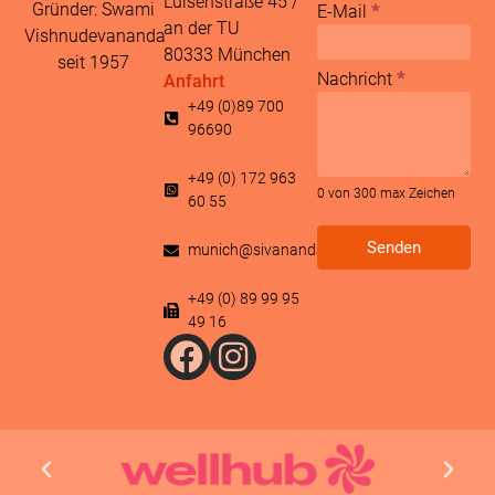
Luisenstraße 45 /
Gründer: Swami
E-Mail
*
an der TU
Vishnudevananda
80333 München
seit 1957
Nachricht
*
Anfahrt
+49 (0)89 700
96690
+49 (0) 172 963
0
von 300 max Zeichen
60 55
Senden
munich@sivananda.net
+49 (0) 89 99 95
49 16