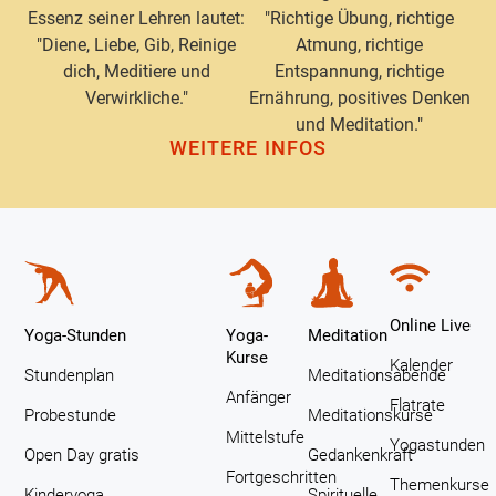
Essenz seiner Lehren lautet:
"Richtige Übung, richtige
"Diene, Liebe, Gib, Reinige
Atmung, richtige
dich, Meditiere und
Entspannung, richtige
Verwirkliche."
Ernährung, positives Denken
und Meditation."
WEITERE INFOS
Online Live
Yoga-Stunden
Yoga-
Meditation
Kurse
Kalender
Stundenplan
Meditationsabende
Anfänger
Flatrate
Probestunde
Meditationskurse
Mittelstufe
Yogastunden
Open Day gratis
Gedankenkraft
Fortgeschritten
Themenkurse
Kinderyoga
Spirituelle