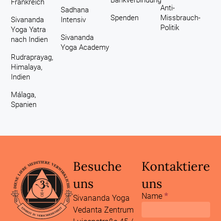
Bankverbindung
Frankreich
Anti-
Sadhana
Spenden
Missbrauch-
Sivananda
Intensiv
Politik
Yoga Yatra
Sivananda
nach Indien
Yoga Academy
Rudraprayag,
Himalaya,
Indien
Málaga,
Spanien
Besuche
Kontaktiere
uns
uns
Name
*
Footer
Sivananda Yoga
Kontaktformular
Vedanta Zentrum