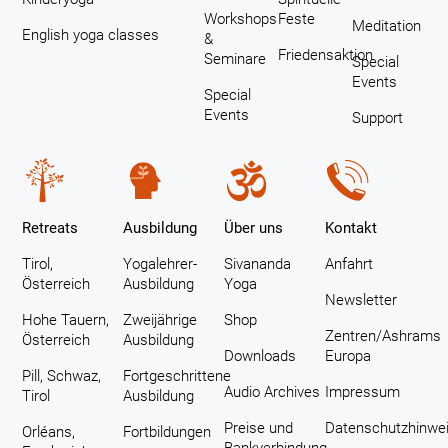
Workshops
Feste
Meditation
English yoga classes
&
Friedensaktion
Seminare
Special
Events
Special
Events
Support
Retreats
Ausbildung
Über uns
Kontakt
Tirol,
Yogalehrer-
Sivananda
Anfahrt
Österreich
Ausbildung
Yoga
Newsletter
Hohe Tauern,
Zweijährige
Shop
Zentren/Ashrams
Österreich
Ausbildung
Downloads
Europa
Pill, Schwaz,
Fortgeschrittene
Audio Archives
Impressum
Tirol
Ausbildung
Preise und
Datenschutzhinwe
Orléans,
Fortbildungen