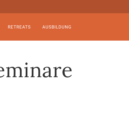
RETREATS
AUSBILDUNG
eminare