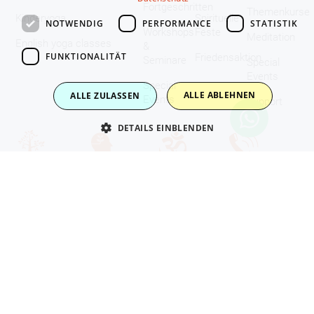
Fortgeschritten
Themenkurse
Kinderyoga
Spirituelle
NOTWENDIG
PERFORMANCE
STATISTIK
Workshops
Feste
Meditation
English yoga classes
&
FUNKTIONALITÄT
Friedensaktion
Seminare
Special
Events
Special
ALLE ABLEHNEN
ALLE ZULASSEN
Events
Support
DETAILS EINBLENDEN
Retreats
Ausbildung
Über uns
Kontakt
Tirol,
Yogalehrer-
Sivananda
Anfahrt
Österreich
Ausbildung
Yoga
Newsletter
Hohe Tauern,
Zweijährige
Shop
Zentren/Ashrams
Österreich
Ausbildung
Downloads
Europa
Pill, Schwaz,
Fortgeschrittene
Audio Archives
Impressum
Tirol
Ausbildung