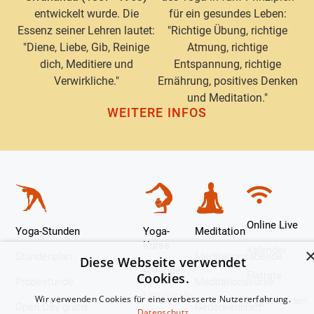
entwickelt wurde. Die
für ein gesundes Leben:
Essenz seiner Lehren lautet:
"Richtige Übung, richtige
"Diene, Liebe, Gib, Reinige
Atmung, richtige
dich, Meditiere und
Entspannung, richtige
Verwirkliche."
Ernährung, positives Denken
und Meditation."
WEITERE INFOS
Online Live
Yoga-Stunden
Yoga-
Meditation
Kurse
Kalender
Stundenplan
Meditationsabende
Diese Webseite verwendet
Anfänger
Flatrate
Cookies.
Probestunde
Meditationskurse
Mittelstufe
Wir verwenden Cookies für eine verbesserte Nutzererfahrung.
Yogastunden
Open Day gratis
Gedankenkraft
Datenschutz