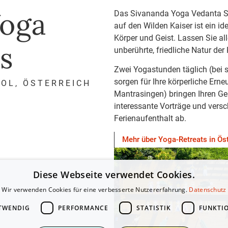
Yoga
Das Sivananda Yoga Vedanta Se
auf den Wilden Kaiser ist ein id
Körper und Geist. Lassen Sie al
s
unberührte, friedliche Natur der
Zwei Yogastunden täglich (bei s
sorgen für Ihre körperliche Erne
ROL, ÖSTERREICH
Mantrasingen) bringen Ihren Ge
interessante Vorträge und vers
Ferienaufenthalt ab.
Mehr über Yoga-Retreats in Öst
Diese Webseite verwendet Cookies.
Wir verwenden Cookies für eine verbesserte Nutzererfahrung.
Datenschutz
TWENDIG
PERFORMANCE
STATISTIK
FUNKTI